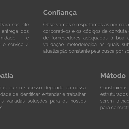
Confiança
Para nós, ele
Observamos e respeitamos as normas da
a entrega dos
corporativos e os códigos de conduta 
imidade e
de fornecedores adequados à boa co
 o serviço /
validação metodológica as quais su
atualização constante pela busca por so
atia
Método
os que o sucesso depende da nossa
Construímo
dade de identificar, entender e trabalhar
estruturado
is variadas soluções para os nossos
serem trilh
s.
para concreti