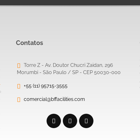
Contatos
Torre Z - Av. Doutor Chucri Zaidan, 296
Morumbi - São Paulo / SP - CEP 50030-000
+55 (11) 95715-3555
comercial@bffacilities.com