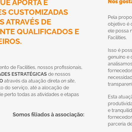
UE APORTA E
Nós gost
ES CUSTOMIZADAS
Pela prop
ES ATRAVÉS DE
objetivo é 
NTE QUALIFICADOS E
ele possa 
Facilities.
IROS.
Isso é pos
genuíno e 
analisamos
o de Facilities, nossos profissionais,
fornecedo
ADES ESTRATÉGICAS
de nossos
necessidad
DO
através da atuação direta
on
site
,
transparent
 do serviço, até a alocação de
 perto todas as atividades e etapas
Esta atuaç
produtivid
e tranquili
Somos filiados à associação:
fornecedor
parceria de